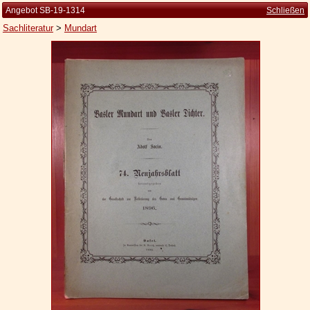
Angebot SB-19-1314
Schließen
Sachliteratur
>
Mundart
Startseite
Zur Person
Kleine Kulturgeschichte
Die Brockhaus Auflagen
Die Meyer Auflagen
Zu den Angeboten
Ankauf
Versand
Widerrufsbelehrung
Geschäftsbedingungen
Datenschutzerklärung