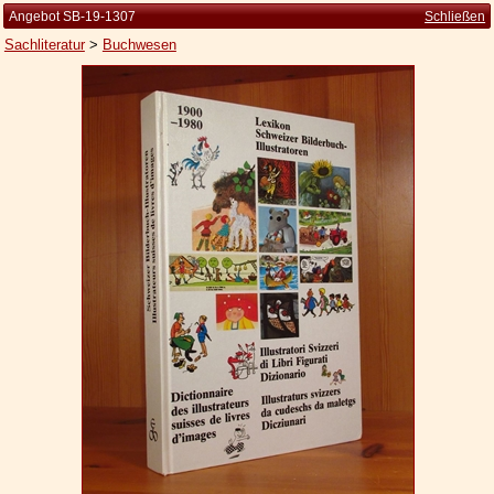
Angebot SB-19-1307
Schließen
Sachliteratur
>
Buchwesen
Startseite
Zur Person
Kleine Kulturgeschichte
Die Brockhaus Auflagen
Die Meyer Auflagen
Zu den Angeboten
Ankauf
Versand
Widerrufsbelehrung
Geschäftsbedingungen
Datenschutzerklärung