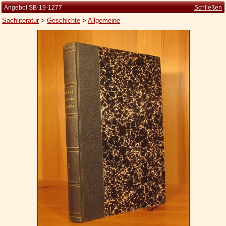
Angebot SB-19-1277
Schließen
Sachliteratur
>
Geschichte
>
Allgemeine
Startseite
Zur Person
Kleine Kulturgeschichte
Die Brockhaus Auflagen
Die Meyer Auflagen
Zu den Angeboten
Ankauf
Versand
Widerrufsbelehrung
Geschäftsbedingungen
Datenschutzerklärung