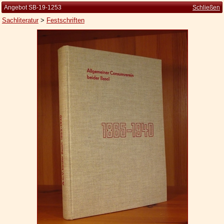
Angebot SB-19-1253
Schließen
Sachliteratur
>
Festschriften
Startseite
Zur Person
Kleine Kulturgeschichte
Die Brockhaus Auflagen
Die Meyer Auflagen
Zu den Angeboten
Ankauf
Versand
Widerrufsbelehrung
Geschäftsbedingungen
Datenschutzerklärung