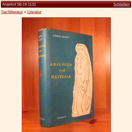
Angebot SB-19-1132
Schließen
Sachliteratur
>
Literatur
Startseite
Zur Person
Kleine Kulturgeschichte
Die Brockhaus Auflagen
Die Meyer Auflagen
Zu den Angeboten
Ankauf
Versand
Widerrufsbelehrung
Geschäftsbedingungen
Datenschutzerklärung