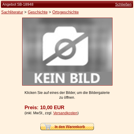
Angebot SB-18948
Schließen
Sachliteratur
>
Geschichte
>
Ortsgeschichte
Startseite
Zur Person
Kleine Kulturgeschichte
Die Brockhaus Auflagen
Die Meyer Auflagen
Zu den Angeboten
Ankauf
Klicken Sie auf eines der Bilder, um die Bildergalerie
zu öffnen.
Versand
Preis: 10,00 EUR
Widerrufsbelehrung
(inkl. MwSt., zzgl.
Versandkosten
)
Geschäftsbedingungen
Datenschutzerklärung