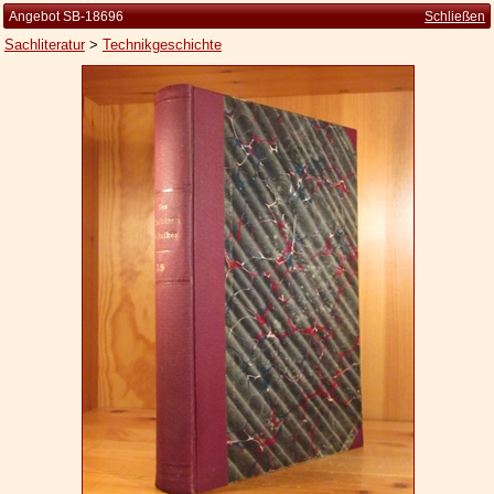
Angebot SB-18696
Schließen
Sachliteratur
>
Technikgeschichte
Startseite
Zur Person
Kleine Kulturgeschichte
Die Brockhaus Auflagen
Die Meyer Auflagen
Zu den Angeboten
Ankauf
Versand
Widerrufsbelehrung
Geschäftsbedingungen
Datenschutzerklärung