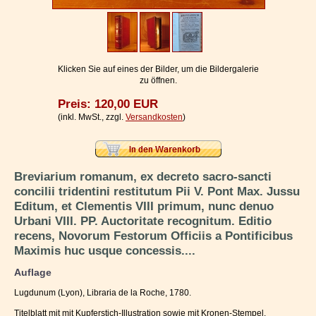
Impressum / Kontakt
Vertrag widerrufen
Ihr Warenkorb
Klicken Sie auf eines der Bilder, um die Bildergalerie
zu öffnen.
Preis: 120,00 EUR
(inkl. MwSt., zzgl.
Versandkosten
)
Breviarium romanum, ex decreto sacro-sancti
concilii tridentini restitutum Pii V. Pont Max. Jussu
Editum, et Clementis VIII primum, nunc denuo
Urbani VIII. PP. Auctoritate recognitum. Editio
recens, Novorum Festorum Officiis a Pontificibus
Maximis huc usque concessis....
Auflage
Lugdunum (Lyon), Libraria de la Roche, 1780.
Titelblatt mit mit Kupferstich-Illustration sowie mit Kronen-Stempel.