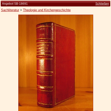
Angebot SB-18691
Schließen
Sachliteratur
>
Theologie und Kirchengeschichte
Startseite
Zur Person
Kleine Kulturgeschichte
Die Brockhaus Auflagen
Die Meyer Auflagen
Zu den Angeboten
Ankauf
Versand
Widerrufsbelehrung
Geschäftsbedingungen
Datenschutzerklärung