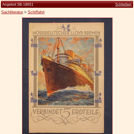
Angebot SB-18651
Schließen
Sachliteratur
>
Schiffahrt
Startseite
Zur Person
Kleine Kulturgeschichte
Die Brockhaus Auflagen
Die Meyer Auflagen
Zu den Angeboten
Ankauf
Versand
Widerrufsbelehrung
Geschäftsbedingungen
Datenschutzerklärung