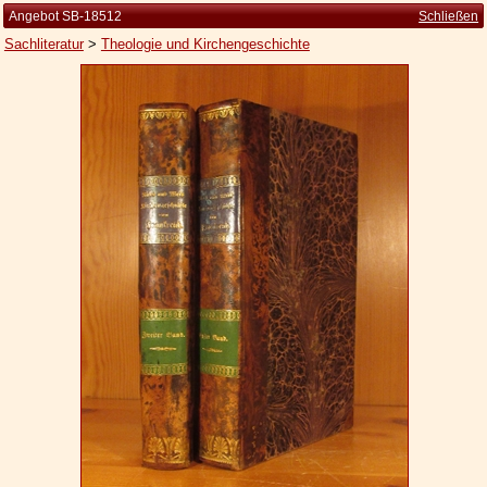
Angebot SB-18512
Schließen
Sachliteratur
>
Theologie und Kirchengeschichte
Startseite
Zur Person
Kleine Kulturgeschichte
Die Brockhaus Auflagen
Die Meyer Auflagen
Zu den Angeboten
Ankauf
Versand
Widerrufsbelehrung
Geschäftsbedingungen
Datenschutzerklärung