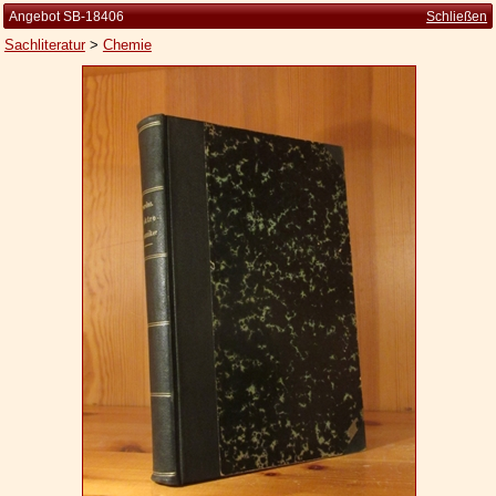
Angebot SB-18406
Schließen
Sachliteratur
>
Chemie
Startseite
Zur Person
Kleine Kulturgeschichte
Die Brockhaus Auflagen
Die Meyer Auflagen
Zu den Angeboten
Ankauf
Versand
Widerrufsbelehrung
Geschäftsbedingungen
Datenschutzerklärung