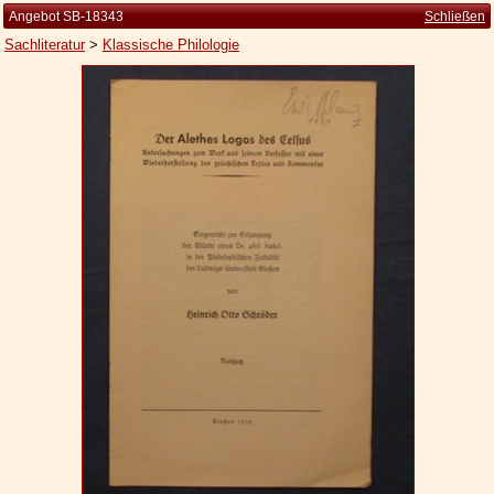
Angebot SB-18343
Schließen
Sachliteratur
>
Klassische Philologie
Startseite
Zur Person
Kleine Kulturgeschichte
Die Brockhaus Auflagen
Die Meyer Auflagen
Zu den Angeboten
Ankauf
Versand
Widerrufsbelehrung
Geschäftsbedingungen
Datenschutzerklärung