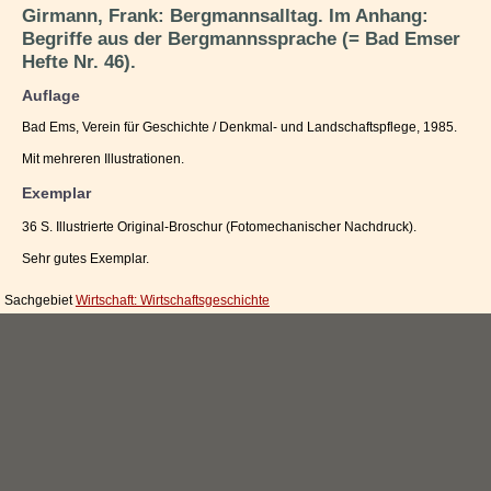
Girmann, Frank: Bergmannsalltag. Im Anhang:
Impressum / Kontakt
Begriffe aus der Bergmannssprache (= Bad Emser
Hefte Nr. 46).
Vertrag widerrufen
Auflage
Ihr Warenkorb
Bad Ems, Verein für Geschichte / Denkmal- und Landschaftspflege, 1985.
Mit mehreren Illustrationen.
Exemplar
36 S. Illustrierte Original-Broschur (Fotomechanischer Nachdruck).
Sehr gutes Exemplar.
Sachgebiet
Wirtschaft: Wirtschaftsgeschichte