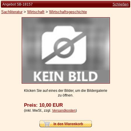
Angebot SB-18157
Schließen
Sachliteratur
>
Wirtschaft
>
Wirtschaftsgeschichte
Startseite
Zur Person
Kleine Kulturgeschichte
Die Brockhaus Auflagen
Die Meyer Auflagen
Zu den Angeboten
Ankauf
Klicken Sie auf eines der Bilder, um die Bildergalerie
zu öffnen.
Versand
Preis: 10,00 EUR
Widerrufsbelehrung
(inkl. MwSt., zzgl.
Versandkosten
)
Geschäftsbedingungen
Datenschutzerklärung