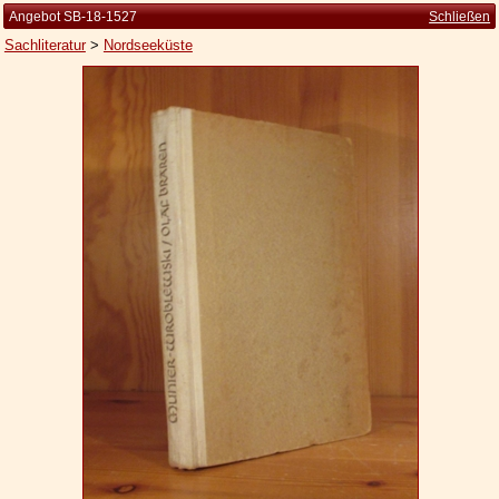
Angebot SB-18-1527
Schließen
Sachliteratur
>
Nordseeküste
Startseite
Zur Person
Kleine Kulturgeschichte
Die Brockhaus Auflagen
Die Meyer Auflagen
Zu den Angeboten
Ankauf
Versand
Widerrufsbelehrung
Geschäftsbedingungen
Datenschutzerklärung