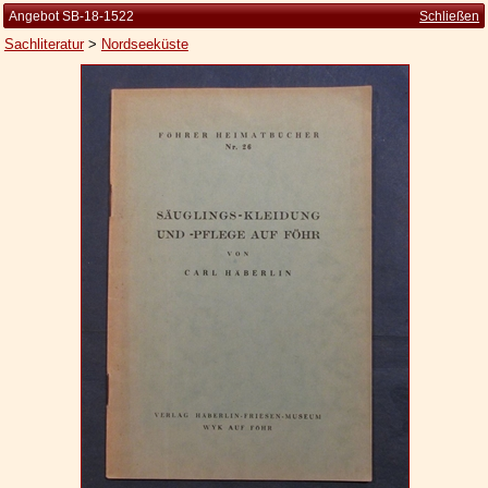
Angebot SB-18-1522
Schließen
Sachliteratur
>
Nordseeküste
Startseite
Zur Person
Kleine Kulturgeschichte
Die Brockhaus Auflagen
Die Meyer Auflagen
Zu den Angeboten
Ankauf
Versand
Widerrufsbelehrung
Geschäftsbedingungen
Datenschutzerklärung