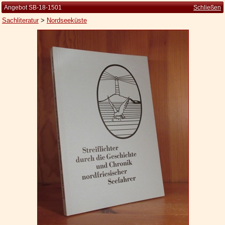
Angebot SB-18-1501
Schließen
Sachliteratur
>
Nordseeküste
Startseite
Zur Person
Kleine Kulturgeschichte
Die Brockhaus Auflagen
Die Meyer Auflagen
Zu den Angeboten
Ankauf
Versand
Widerrufsbelehrung
Geschäftsbedingungen
Datenschutzerklärung