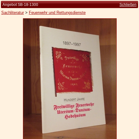
Angebot SB-18-1300
Schließen
Sachliteratur
>
Feuerwehr und Rettungsdienste
Startseite
Zur Person
Kleine Kulturgeschichte
Die Brockhaus Auflagen
Die Meyer Auflagen
Zu den Angeboten
Ankauf
Versand
Widerrufsbelehrung
Geschäftsbedingungen
Datenschutzerklärung