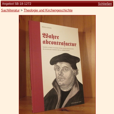
Angebot SB-18-1272
Schließen
Sachliteratur
>
Theologie und Kirchengeschichte
Startseite
Zur Person
Kleine Kulturgeschichte
Die Brockhaus Auflagen
Die Meyer Auflagen
Zu den Angeboten
Ankauf
Versand
Widerrufsbelehrung
Geschäftsbedingungen
Datenschutzerklärung