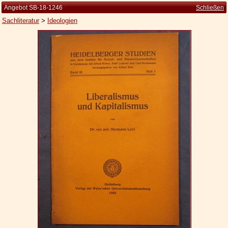
Angebot SB-18-1246
Schließen
Sachliteratur
>
Ideologien
Startseite
Zur Person
Kleine Kulturgeschichte
Die Brockhaus Auflagen
Die Meyer Auflagen
Zu den Angeboten
Ankauf
Versand
Widerrufsbelehrung
Geschäftsbedingungen
Datenschutzerklärung