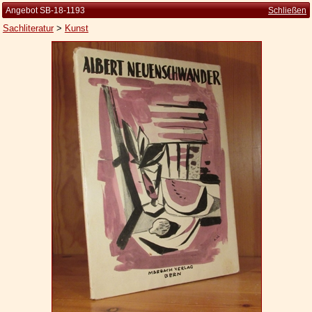
Angebot SB-18-1193
Schließen
Sachliteratur
>
Kunst
Startseite
Zur Person
Kleine Kulturgeschichte
Die Brockhaus Auflagen
Die Meyer Auflagen
Zu den Angeboten
Ankauf
Versand
Widerrufsbelehrung
Geschäftsbedingungen
Datenschutzerklärung