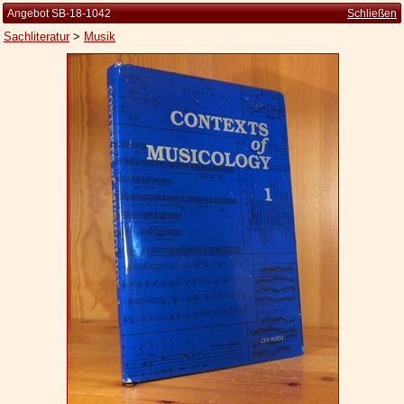
Angebot SB-18-1042
Schließen
Sachliteratur
>
Musik
Startseite
Zur Person
Kleine Kulturgeschichte
Die Brockhaus Auflagen
Die Meyer Auflagen
Zu den Angeboten
Ankauf
Versand
Widerrufsbelehrung
Geschäftsbedingungen
Datenschutzerklärung