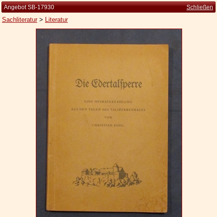
Angebot SB-17930
Schließen
Sachliteratur
>
Literatur
Startseite
Zur Person
Kleine Kulturgeschichte
Die Brockhaus Auflagen
Die Meyer Auflagen
Zu den Angeboten
Ankauf
Versand
Widerrufsbelehrung
Geschäftsbedingungen
Datenschutzerklärung