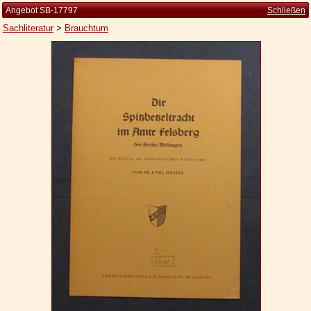
Angebot SB-17797
Schließen
Sachliteratur
>
Brauchtum
Startseite
Zur Person
Kleine Kulturgeschichte
Die Brockhaus Auflagen
Die Meyer Auflagen
Zu den Angeboten
Ankauf
Versand
Widerrufsbelehrung
Geschäftsbedingungen
Datenschutzerklärung