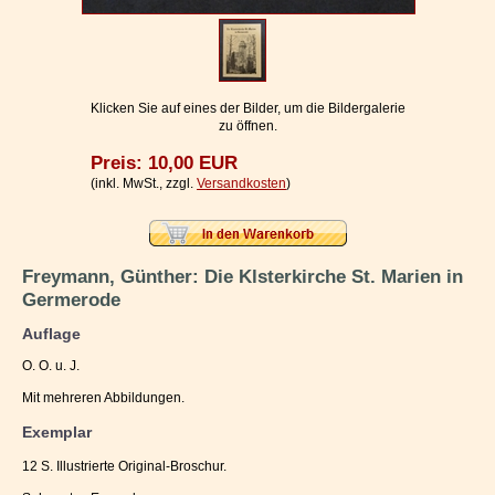
Impressum / Kontakt
Vertrag widerrufen
Ihr Warenkorb
Klicken Sie auf eines der Bilder, um die Bildergalerie
zu öffnen.
Preis: 10,00 EUR
(inkl. MwSt., zzgl.
Versandkosten
)
Freymann, Günther: Die Klsterkirche St. Marien in
Germerode
Auflage
O. O. u. J.
Mit mehreren Abbildungen.
Exemplar
12 S. Illustrierte Original-Broschur.