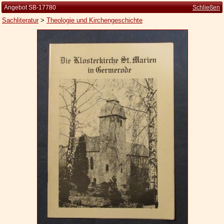
Angebot SB-17780
Schließen
Sachliteratur
>
Theologie und Kirchengeschichte
Startseite
Zur Person
Kleine Kulturgeschichte
Die Brockhaus Auflagen
Die Meyer Auflagen
Zu den Angeboten
Ankauf
Versand
Widerrufsbelehrung
Geschäftsbedingungen
Datenschutzerklärung