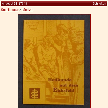
Angebot SB-17648
Schließen
Sachliteratur
>
Medizin
Startseite
Zur Person
Kleine Kulturgeschichte
Die Brockhaus Auflagen
Die Meyer Auflagen
Zu den Angeboten
Ankauf
Versand
Widerrufsbelehrung
Geschäftsbedingungen
Datenschutzerklärung