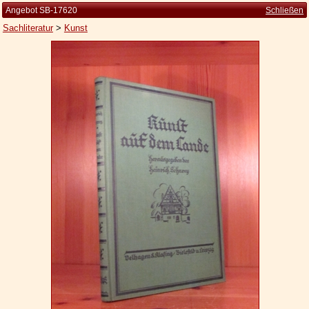
Angebot SB-17620
Schließen
Sachliteratur
>
Kunst
Startseite
Zur Person
Kleine Kulturgeschichte
Die Brockhaus Auflagen
Die Meyer Auflagen
Zu den Angeboten
Ankauf
Versand
Widerrufsbelehrung
Geschäftsbedingungen
Datenschutzerklärung