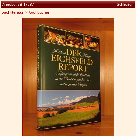
Angebot SB-17587
Schließen
Sachliteratur
>
Kochbücher
Startseite
Zur Person
Kleine Kulturgeschichte
Die Brockhaus Auflagen
Die Meyer Auflagen
Zu den Angeboten
Ankauf
Versand
Widerrufsbelehrung
Geschäftsbedingungen
Datenschutzerklärung