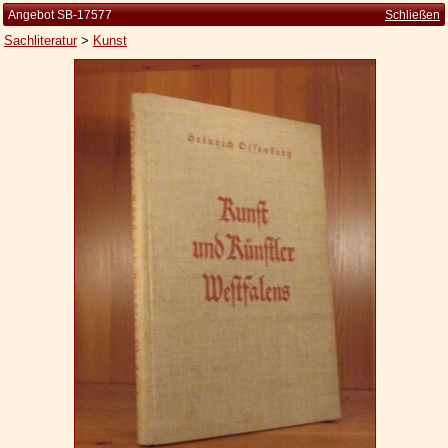
Angebot SB-17577
Schließen
Sachliteratur
>
Kunst
Startseite
Zur Person
Kleine Kulturgeschichte
Die Brockhaus Auflagen
Die Meyer Auflagen
Zu den Angeboten
Ankauf
Versand
Widerrufsbelehrung
Geschäftsbedingungen
Datenschutzerklärung