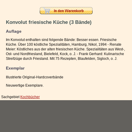
Impressum / Kontakt
Vertrag widerrufen
Konvolut friesische Küche (3 Bände)
Ihr Warenkorb
Auflage
Im Konvolut enthalten sind folgende Bände: Besser essen. Friesische
Küche. Über 100 köstliche Spezialitäten, Hamburg, Nikol, 1994 - Renate
Meier: Köstliches aus der alten friesischen Küche. Spezialitäten aus West-,
Ost- und Nordfriesland, Bielefeld, Kock, o. J. - Frank Gerhard: Kulinarische
Streifzüge durch Friesland. Mit 75 Rezepten, Blaufelden, Sigloch, o. J.
Exemplar
Illustrierte Original-Hardcoverbände
Neuwertige Exemplare.
Sachgebiet
Kochbücher