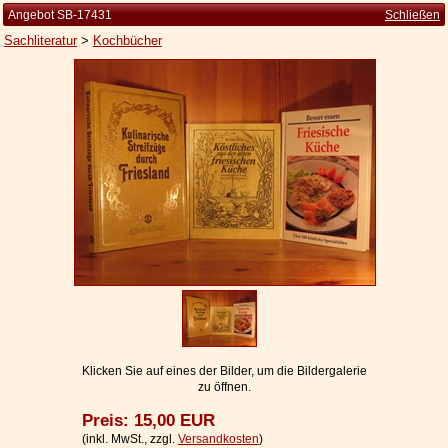
Angebot SB-17431
Schließen
Sachliteratur
>
Kochbücher
Startseite
Zur Person
Kleine Kulturgeschichte
Die Brockhaus Auflagen
Die Meyer Auflagen
Zu den Angeboten
Ankauf
Versand
Widerrufsbelehrung
Klicken Sie auf eines der Bilder, um die Bildergalerie
zu öffnen.
Geschäftsbedingungen
Preis: 15,00 EUR
Datenschutzerklärung
(inkl. MwSt., zzgl.
Versandkosten
)