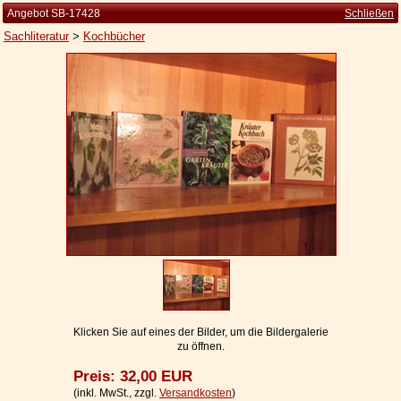
Angebot SB-17428
Schließen
Sachliteratur
>
Kochbücher
Startseite
Zur Person
Kleine Kulturgeschichte
Die Brockhaus Auflagen
Die Meyer Auflagen
Zu den Angeboten
Ankauf
Versand
Widerrufsbelehrung
Klicken Sie auf eines der Bilder, um die Bildergalerie
zu öffnen.
Geschäftsbedingungen
Preis: 32,00 EUR
Datenschutzerklärung
(inkl. MwSt., zzgl.
Versandkosten
)