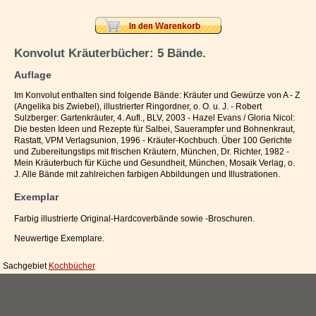
Impressum / Kontakt
Vertrag widerrufen
Konvolut Kräuterbücher: 5 Bände.
Ihr Warenkorb
Auflage
Im Konvolut enthalten sind folgende Bände: Kräuter und Gewürze von A - Z
(Angelika bis Zwiebel), illustrierter Ringordner, o. O. u. J. - Robert
Sulzberger: Gartenkräuter, 4. Aufl., BLV, 2003 - Hazel Evans / Gloria Nicol:
Die besten Ideen und Rezepte für Salbei, Sauerampfer und Bohnenkraut,
Rastatt, VPM Verlagsunion, 1996 - Kräuter-Kochbuch. Über 100 Gerichte
und Zubereitungstips mit frischen Kräutern, München, Dr. Richter, 1982 -
Mein Kräuterbuch für Küche und Gesundheit, München, Mosaik Verlag, o.
J. Alle Bände mit zahlreichen farbigen Abbildungen und Illustrationen.
Exemplar
Farbig illustrierte Original-Hardcoverbände sowie -Broschuren.
Neuwertige Exemplare.
Sachgebiet
Kochbücher