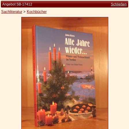
Angebot SB-17412
Schließen
Sachliteratur
>
Kochbücher
Startseite
Zur Person
Kleine Kulturgeschichte
Die Brockhaus Auflagen
Die Meyer Auflagen
Zu den Angeboten
Ankauf
Versand
Widerrufsbelehrung
Geschäftsbedingungen
Datenschutzerklärung