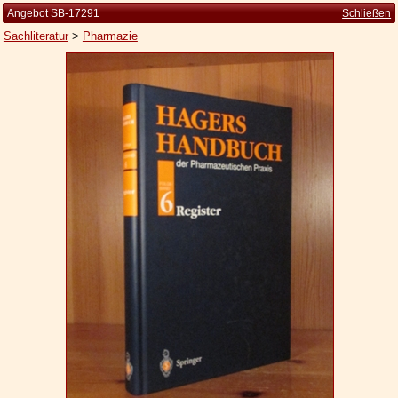
Angebot SB-17291
Schließen
Sachliteratur
>
Pharmazie
Startseite
Zur Person
Kleine Kulturgeschichte
Die Brockhaus Auflagen
Die Meyer Auflagen
Zu den Angeboten
Ankauf
Versand
Widerrufsbelehrung
Geschäftsbedingungen
Datenschutzerklärung