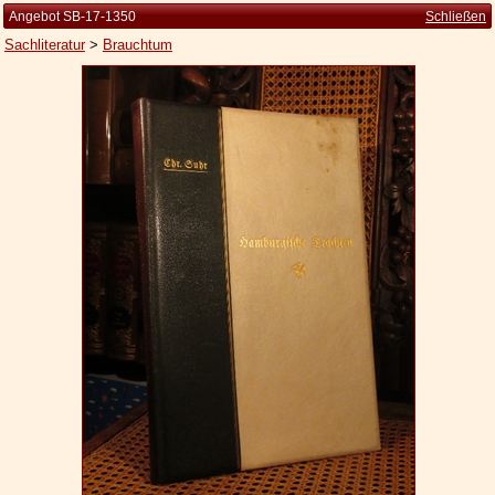
Angebot SB-17-1350
Schließen
Sachliteratur
>
Brauchtum
Startseite
Zur Person
Kleine Kulturgeschichte
Die Brockhaus Auflagen
Die Meyer Auflagen
Zu den Angeboten
Ankauf
Versand
Widerrufsbelehrung
Geschäftsbedingungen
Datenschutzerklärung