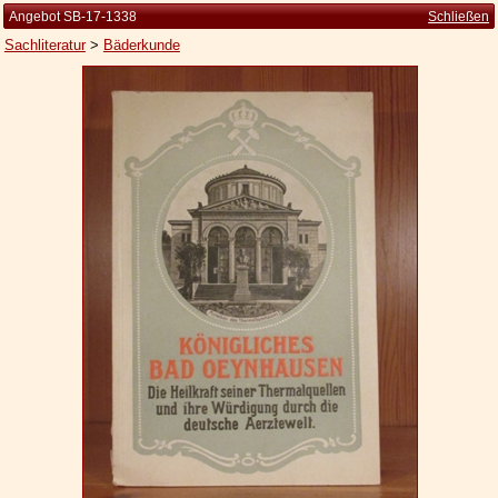
Angebot SB-17-1338
Schließen
Sachliteratur
>
Bäderkunde
Startseite
Zur Person
Kleine Kulturgeschichte
Die Brockhaus Auflagen
Die Meyer Auflagen
Zu den Angeboten
Ankauf
Versand
Widerrufsbelehrung
Geschäftsbedingungen
Datenschutzerklärung