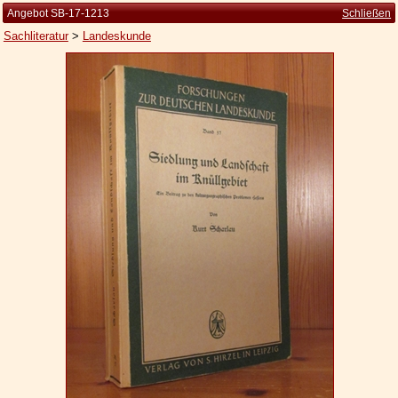
Angebot SB-17-1213
Schließen
Sachliteratur
>
Landeskunde
Startseite
Zur Person
Kleine Kulturgeschichte
Die Brockhaus Auflagen
Die Meyer Auflagen
Zu den Angeboten
Ankauf
Versand
Widerrufsbelehrung
Geschäftsbedingungen
Datenschutzerklärung