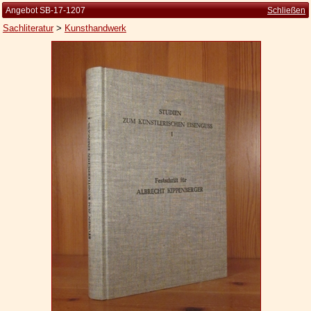
Angebot SB-17-1207
Schließen
Sachliteratur
>
Kunsthandwerk
Startseite
Zur Person
Kleine Kulturgeschichte
Die Brockhaus Auflagen
Die Meyer Auflagen
Zu den Angeboten
Ankauf
Versand
Widerrufsbelehrung
Geschäftsbedingungen
Datenschutzerklärung