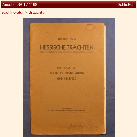
Angebot SB-17-1198
Schließen
Sachliteratur
>
Brauchtum
Startseite
Zur Person
Kleine Kulturgeschichte
Die Brockhaus Auflagen
Die Meyer Auflagen
Zu den Angeboten
Ankauf
Versand
Widerrufsbelehrung
Geschäftsbedingungen
Datenschutzerklärung