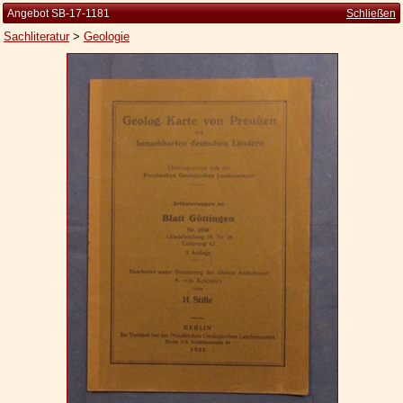
Angebot SB-17-1181
Schließen
Sachliteratur
>
Geologie
Startseite
Zur Person
Kleine Kulturgeschichte
Die Brockhaus Auflagen
Die Meyer Auflagen
Zu den Angeboten
Ankauf
Versand
Widerrufsbelehrung
Geschäftsbedingungen
Datenschutzerklärung