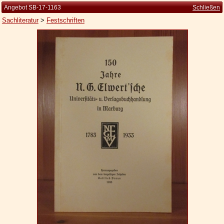
Angebot SB-17-1163
Schließen
Sachliteratur
>
Festschriften
Startseite
Zur Person
Kleine Kulturgeschichte
Die Brockhaus Auflagen
Die Meyer Auflagen
Zu den Angeboten
Ankauf
Versand
Widerrufsbelehrung
Geschäftsbedingungen
Datenschutzerklärung