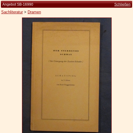
Angebot SB-16990
Schließen
Sachliteratur
>
Dramen
Startseite
Zur Person
Kleine Kulturgeschichte
Die Brockhaus Auflagen
Die Meyer Auflagen
Zu den Angeboten
Ankauf
Versand
Widerrufsbelehrung
Geschäftsbedingungen
Datenschutzerklärung