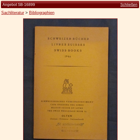
Angebot SB-16899
Schließen
Sachliteratur
>
Bibliographien
Startseite
Zur Person
Kleine Kulturgeschichte
Die Brockhaus Auflagen
Die Meyer Auflagen
Zu den Angeboten
Ankauf
Versand
Widerrufsbelehrung
Geschäftsbedingungen
Datenschutzerklärung