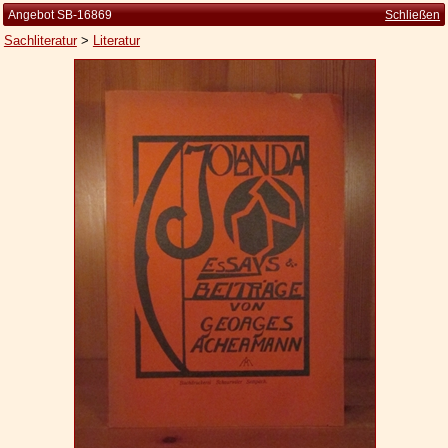
Angebot SB-16869
Schließen
Sachliteratur
>
Literatur
Startseite
Zur Person
Kleine Kulturgeschichte
Die Brockhaus Auflagen
Die Meyer Auflagen
Zu den Angeboten
Ankauf
Versand
Widerrufsbelehrung
Geschäftsbedingungen
Datenschutzerklärung