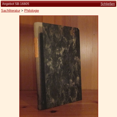
Angebot SB-16805
Schließen
Sachliteratur
>
Philologie
Startseite
Zur Person
Kleine Kulturgeschichte
Die Brockhaus Auflagen
Die Meyer Auflagen
Zu den Angeboten
Ankauf
Versand
Widerrufsbelehrung
Geschäftsbedingungen
Datenschutzerklärung