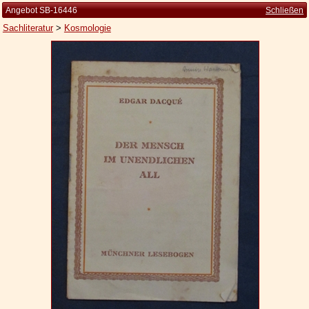
Angebot SB-16446
Schließen
Sachliteratur
>
Kosmologie
Startseite
Zur Person
Kleine Kulturgeschichte
Die Brockhaus Auflagen
Die Meyer Auflagen
Zu den Angeboten
Ankauf
Versand
Widerrufsbelehrung
Geschäftsbedingungen
Datenschutzerklärung