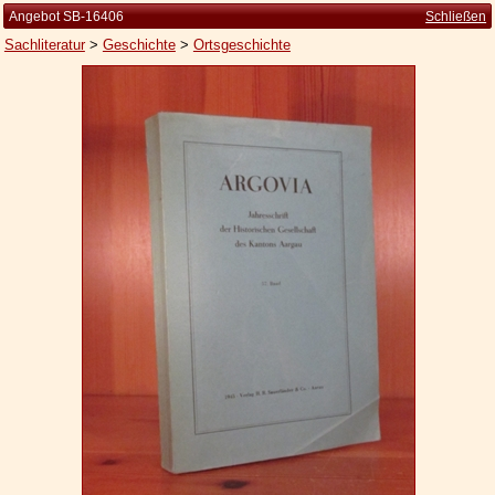
Angebot SB-16406
Schließen
Sachliteratur
>
Geschichte
>
Ortsgeschichte
Startseite
Zur Person
Kleine Kulturgeschichte
Die Brockhaus Auflagen
Die Meyer Auflagen
Zu den Angeboten
Ankauf
Versand
Widerrufsbelehrung
Geschäftsbedingungen
Datenschutzerklärung