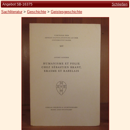
Angebot SB-16375
Schließen
Sachliteratur
>
Geschichte
>
Geistesgeschichte
Startseite
Zur Person
Kleine Kulturgeschichte
Die Brockhaus Auflagen
Die Meyer Auflagen
Zu den Angeboten
Ankauf
Versand
Widerrufsbelehrung
Geschäftsbedingungen
Datenschutzerklärung