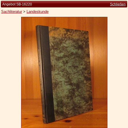
Angebot SB-16220
Schließen
Sachliteratur
>
Landeskunde
Startseite
Zur Person
Kleine Kulturgeschichte
Die Brockhaus Auflagen
Die Meyer Auflagen
Zu den Angeboten
Ankauf
Versand
Widerrufsbelehrung
Geschäftsbedingungen
Datenschutzerklärung