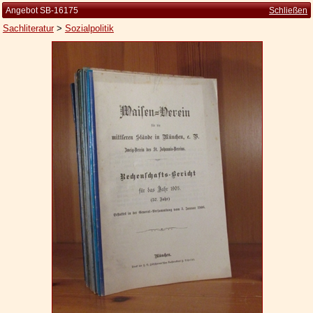
Angebot SB-16175
Schließen
Sachliteratur
>
Sozialpolitik
Startseite
Zur Person
Kleine Kulturgeschichte
Die Brockhaus Auflagen
Die Meyer Auflagen
Zu den Angeboten
Ankauf
Versand
Widerrufsbelehrung
Geschäftsbedingungen
Datenschutzerklärung