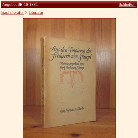
Angebot SB-16-1831
Schließen
Sachliteratur
>
Literatur
Startseite
Zur Person
Kleine Kulturgeschichte
Die Brockhaus Auflagen
Die Meyer Auflagen
Zu den Angeboten
Ankauf
Versand
Widerrufsbelehrung
Geschäftsbedingungen
Datenschutzerklärung