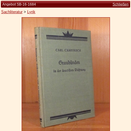
Angebot SB-16-1684
Schließen
Sachliteratur
>
Lyrik
Startseite
Zur Person
Kleine Kulturgeschichte
Die Brockhaus Auflagen
Die Meyer Auflagen
Zu den Angeboten
Ankauf
Versand
Widerrufsbelehrung
Geschäftsbedingungen
Datenschutzerklärung